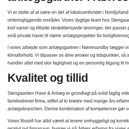
Vi er stolte af at være en del af lokalsamfundet i Nordjylla
omkringliggende områder. Vores dygtige team hos Stengaard
kort varsel og tilbyde skræddersyede løsninger, der passer perf
små private haver til større anlægsprojekter for boligforenin
I vores arbejde som anlægsgartner i Nørresundby lægger vi 
klimaforhold. Vi tilpasser os dine ønsker og tidspunkter, så 
handler altid med stor faglighed og en personlig tilgang til 
Kvalitet og tillid
Stengaarden Have & Anlæg er grundlagt på solid faglig viden
familiedrevet firma, stiftet af to brødre med mange års erfar
anlægsbranchen. Denne kombination af kompetencer gør os i s
Vores filosofi har altid været at levere omhyggeligt og korrekt
relativt nyt firmanavn, bygger vi på årtiers erfaring fra vores s