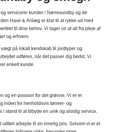
nd og servicerer kunder i Nørresundby og de
en Have & Anlæg er klar til at rykke ud med
ekt til dine behov. Vi tager os af alt fra pleje af
ger og erhverv.
vægt på lokalt kendskab til jordtyper og
arbejdet udføres, når det passer dig bedst. Vi
hver enkelt kunde.
 og en passion for det grønne. Vi er et
ing inden for henholdsvis tømrer- og
tand til at tilbyde en unik og alsidig service.
 udført arbejde til en rimelig pris. Selvom vi er et
tifteres tidligere virke, herunder store