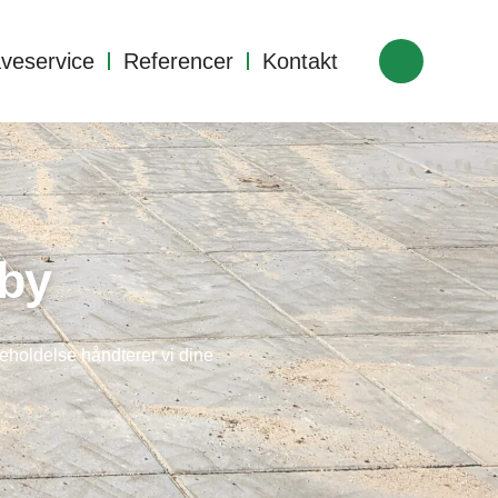
veservice
Referencer
Kontakt
dby
eholdelse håndterer vi dine