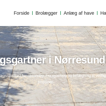
Forside
Brolægger
Anlæg af have
Ha
gsgartner i Nørresun
nlægsservice i Nørresundby. Fra nyanlæg og belægning til vedlig
projekter.