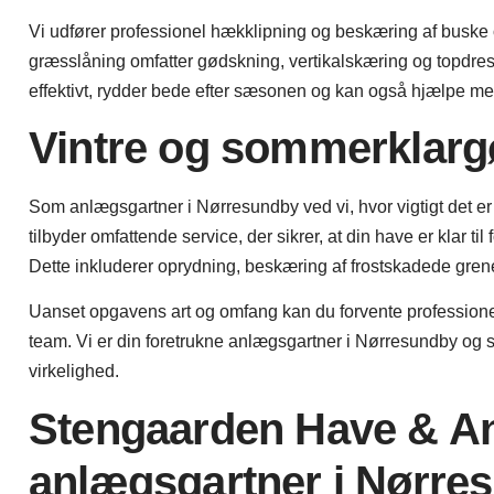
Vi udfører professionel hækklipning og beskæring af buske 
græsslåning omfatter gødskning, vertikalskæring og topdre
effektivt, rydder bede efter sæsonen og kan også hjælpe m
Vintre og sommerklarg
Som anlægsgartner i Nørresundby ved vi, hvor vigtigt det er 
tilbyder omfattende service, der sikrer, at din have er klar ti
Dette inkluderer oprydning, beskæring af frostskadede grene 
Uanset opgavens art og omfang kan du forvente professionel
team. Vi er din foretrukne anlægsgartner i Nørresundby og s
virkelighed.
Stengaarden Have & An
anlægsgartner i Nørr