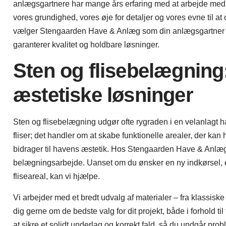
anlægsgartnere har mange års erfaring med at arbejde med fo
vores grundighed, vores øje for detaljer og vores evne til at 
vælger Stengaarden Have & Anlæg som din anlægsgartner i 
garanterer kvalitet og holdbare løsninger.
Sten og flisebelægning
æstetiske løsninger
Sten og flisebelægning udgør ofte rygraden i en velanlagt 
fliser; det handler om at skabe funktionelle arealer, der kan
bidrager til havens æstetik. Hos Stengaarden Have & Anlæg er
belægningsarbejde. Uanset om du ønsker en ny indkørsel, en 
fliseareal, kan vi hjælpe.
Vi arbejder med et bredt udvalg af materialer – fra klassiske
dig gerne om de bedste valg for dit projekt, både i forhold ti
at sikre et solidt underlag og korrekt fald, så du undgår pr