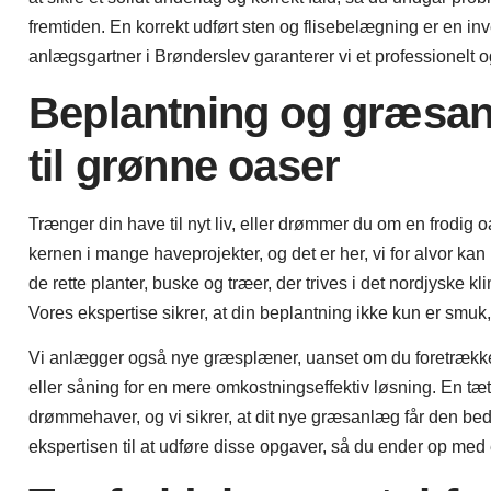
fremtiden. En korrekt udført sten og flisebelægning er en in
anlægsgartner i Brønderslev garanterer vi et professionelt og
Beplantning og græsanl
til grønne oaser
Trænger din have til nyt liv, eller drømmer du om en frodig
kernen i mange haveprojekter, og det er her, vi for alvor kan
de rette planter, buske og træer, der trives i det nordjyske k
Vores ekspertise sikrer, at din beplantning ikke kun er sm
Vi anlægger også nye græsplæner, uanset om du foretrækker r
eller såning for en mere omkostningseffektiv løsning. En 
drømmehaver, og vi sikrer, at dit nye græsanlæg får den bed
ekspertisen til at udføre disse opgaver, så du ender op me