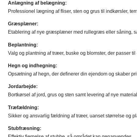
Anlægning af belægning:
Professionel lægning af fliser, sten og grus til indkørsler, terr
Græsplæner:
Etablering af nye græsplæner med rullegræs eller såning, s
Beplantning:
Valg og plantning af træer, buske og blomster, der passer til
Hegn og indhegning:
Opsætning af hegn, der definerer din ejendom og skaber priv
Jordarbejde:
Bortkørsel af jord, grus og sten samt levering af nye material
Træfældning:
Sikker og ansvarlig fældning af træer, uanset størrelse og pl
Stubfræsning:
Effektiv fjernelse af stubbe, så området kan genanvendes.