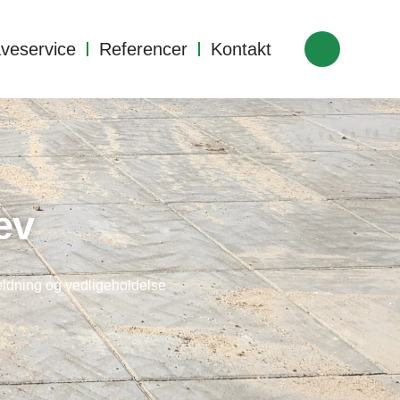
veservice
Referencer
Kontakt
ev
fældning og vedligeholdelse