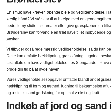
En smuk have kræver løbende pleje og vedligeholdelse. Har 
kærlig hånd? Vi står klar til at hjælpe med en gennemgriben
bede, forny slidte flisearealer eller give græsplænen en tilt
Brønderslev kan forvandle en træt have til et indbydende og 
ønsker.
Vi tilbyder også regelmæssig vedligeholdelse, så du kan be
Dette kan omfatte hækklipning, græsslåning, lugning, besk
fast aftale om havevedligeholdelse hos Stengaarden Have &
bruge din tid på at nyde haven.
Vores vedligeholdelsesopgaver omfatter blandt andet græss
hækklipning til form og tæthed, lugning til bekæmpelse af u
og æstetik, samt gødskning for optimal vækst og kraft.
Indkøb af jord og sand