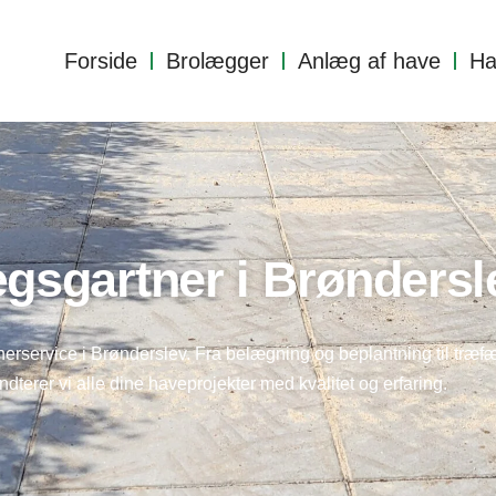
Forside
Brolægger
Anlæg af have
Ha
gsgartner i Brøndersl
nerservice i Brønderslev. Fra belægning og beplantning til træ
ndterer vi alle dine haveprojekter med kvalitet og erfaring.